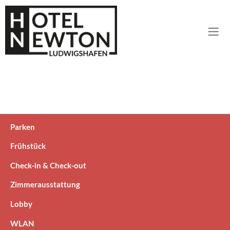
Parken
Frühstück
Check-in & Check-out
Zimmerausstattung
Lobby
WLAN