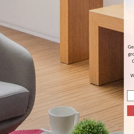
Gen
gr
O
W