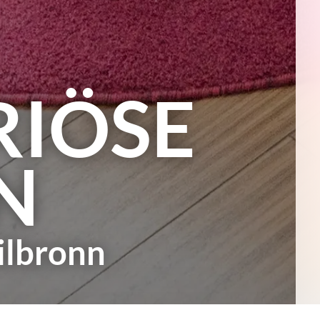
RIÖSE
N
lbronn